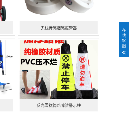
无线传感烟感报警器
在
线
客
服
反光雪糕筒路障锥警示柱