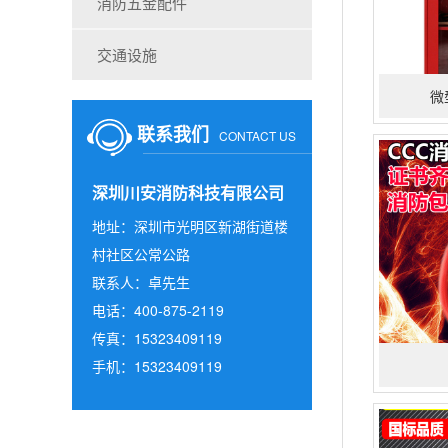
消防五金配件
交通设施
微
联系我们
CONTACT US
深圳川安消防科技有限公司
地址：深圳市光明区新湖街道楼
村社区公常公路
联系人：卓先生
电话：400-875-2119
传真：15323409119
手机：15323409119